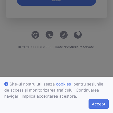
Intraţi
©
2026
SC «GIB» SRL. Toate drepturile rezervate.
Site-ul nostru utilizează
cookies
pentru sesiunile
de access şi monitorizarea traficului. Continuarea
navigării implică acceptarea acestora.
Accept